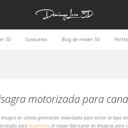
er 3D
Conócenos
Blog de render 3D
Portfo
isagra motorizada para cana
bisagra de última generación motorizada para elevar la tapa de
arrollado para
Argomaniz
, el mayor fabricante de bisagras para 