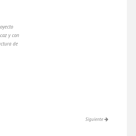
royecto
caz y con
uctura de
Siguiente