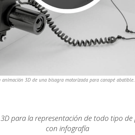
n animación 3D de una bisagra motorizada para canapé abatible
3D para la representación de todo tipo de 
con infografía