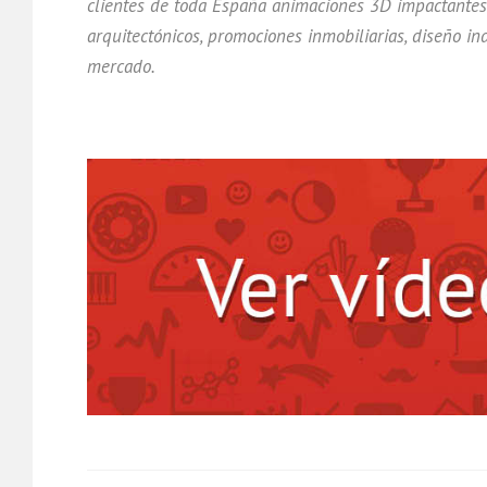
clientes de toda España animaciones 3D impactantes c
arquitectónicos, promociones inmobiliarias, diseño ind
mercado.