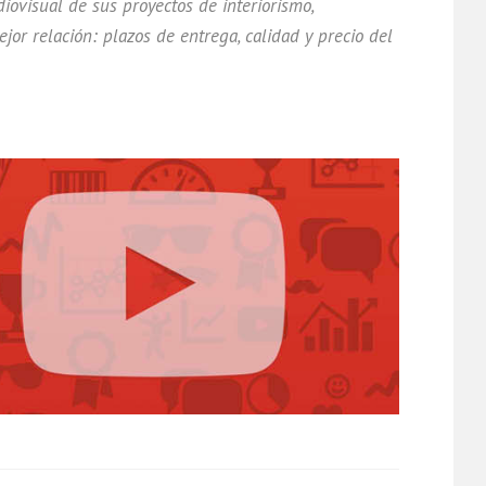
iovisual de sus proyectos de interiorismo,
ejor relación: plazos de entrega, calidad y precio del