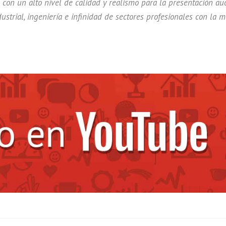
on un alto nivel de calidad y realismo para la presentación aud
ustrial, ingeniería e infinidad de sectores profesionales con la m