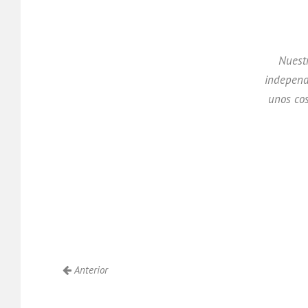
Nuestr
independ
unos cos
Anterior