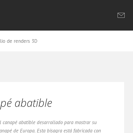
lio de renders 3D
pé abatible
l canapé abatible desarrollado para mostrar su
canapé de Europa. Esta bisagra está fabricada con