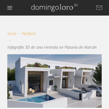
Inicio
Portfolio
Infografía 3D de una vivienda en Pozuelo de Alarcón
Domingo Loro 3D
DL
Asistente virtual